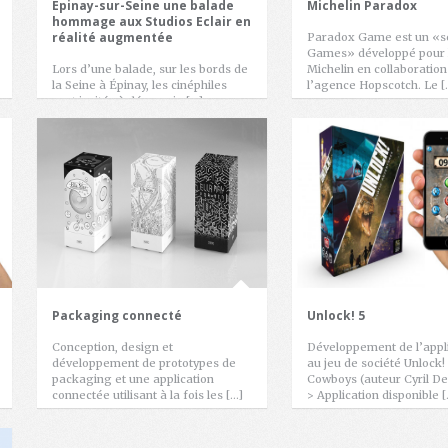
Epinay-sur-Seine une balade
Michelin Paradox
hommage aux Studios Eclair en
réalité augmentée
Paradox Game est un «s
Games» développé pour 
Lors d’une balade, sur les bords de
Michelin en collaboration
la Seine à Épinay, les cinéphiles
l’agence Hopscotch. Le [
sont invités à découvrir, […]
Packaging connecté
Unlock! 5
Conception, design et
Développement de l’appli
développement de prototypes de
au jeu de société Unlock
packaging et une application
Cowboys (auteur Cyril D
connectée utilisant à la fois les […]
> Application disponible 