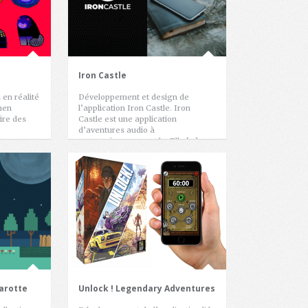
Iron Castle
en réalité
Développement et design de
hen
l’application Iron Castle. Iron
oire des
Castle est une application
d’aventures audio à
reconnaissance vocale. Elle […]
carotte
Unlock ! Legendary Adventures