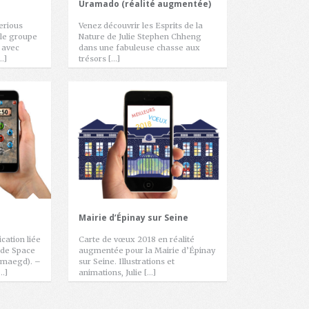
Uramado (réalité augmentée)
erious
Venez découvrir les Esprits de la
le groupe
Nature de Julie Stephen Chheng
 avec
dans une fabuleuse chasse aux
…]
trésors […]
Mairie d’Épinay sur Seine
cation liée
Carte de vœux 2018 en réalité
! de Space
augmentée pour la Mairie d’Épinay
emaegd). –
sur Seine. Illustrations et
[…]
animations, Julie […]