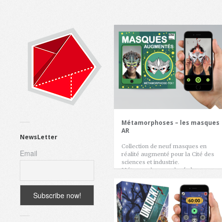
Métamorphoses – les masques
AR
NewsLetter
Collection de neuf masques en
Email
réalité augmenté pour la Cité des
sciences et industrie.
Métamorphoses – les […]