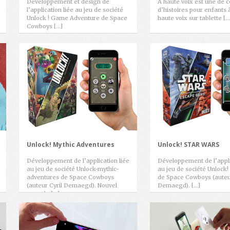
Développement et design de
À haute voix est une de c
l’application liée au jeu de société
d’histoires pour enfants à
Unlock ! Game Adventure de Space
haute voix sur tablette […
Cowboys […]
Unlock! Mythic Adventures
Unlock! STAR WARS
Développement de l’application liée
Développement de l’appli
au jeu de société Unlock-mythic-
au jeu de société Unlock!
adventures de Space Cowboys
de Space Cowboys (auteur
(auteur Cyril Demaegd). Nouvel
Demaegd). […]
opus de […]