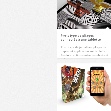
Prototype de pliages
connectés à une tablette
Prototype de jeu alliant pliage de
papier et application sur tablette.
Les interactions entre les objets et
[…]