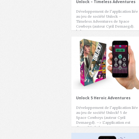
Unlock – Timeless Adventures
Développement de l’application liée
au jeu de société Unlock –
Timeless Adventures de Space
Cowboys (auteur Cyril Demaegd).
[…]
Unlock 5 Heroic Adventures
Développement de l’application liée
au jeu de société Unlock! 5 de
Space Cowboys (auteur Cyril
Demaegd). –> L’application est
disponible […]