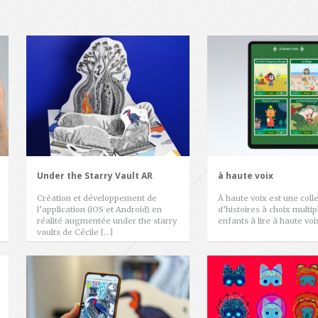
Under the Starry Vault AR
à haute voix
Création et développement de
À haute voix est une coll
l’application (iOS et Android) en
d’histoires à choix multi
réalité augmentée under the starry
enfants à lire à haute voi
vaults de Cécile […]