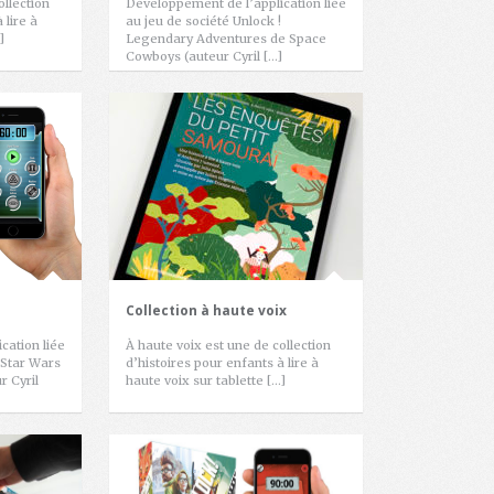
ollection
Développement de l’application liée
 lire à
au jeu de société Unlock !
]
Legendary Adventures de Space
Cowboys (auteur Cyril […]
Collection à haute voix
cation liée
À haute voix est une de collection
 Star Wars
d’histoires pour enfants à lire à
 Cyril
haute voix sur tablette […]