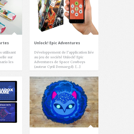
artes
Unlock! Epic Adventures
 utilisant
Développement de l’application liée
elle sur
au jeu de société Unlock! Epic
nario les
Adventures de Space Cowboys
(auteur Cyril Demaegd). […]