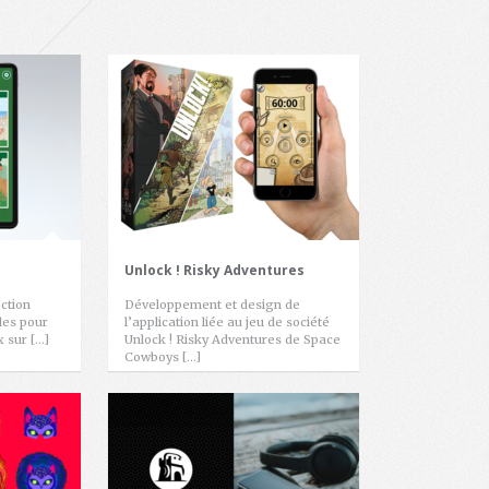
Unlock ! Risky Adventures
ection
Développement et design de
ples pour
l’application liée au jeu de société
x sur […]
Unlock ! Risky Adventures de Space
Cowboys […]