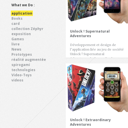
What we Do :
application
Books
card
collection Zéphyr
Unlock ! Supernatural
exposition
Adventures
Games
livre
Développement et design de
News
l’application liée au jeu de société
Prototypes
Unlock ! Supernatural
Adventures de Space Cowboys
réalité augmentée
(auteur […]
spirogami
technologies
Video-Toys
videos
Unlock ! Extraordinary
Adventures