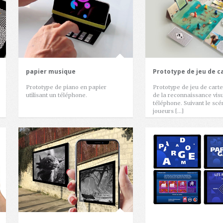
papier musique
Prototype de jeu de c
Prototype de piano en papier
Prototype de jeu de cartes
utilisant un téléphone.
de la reconnaissance visu
téléphone. Suivant le scé
joueurs […]