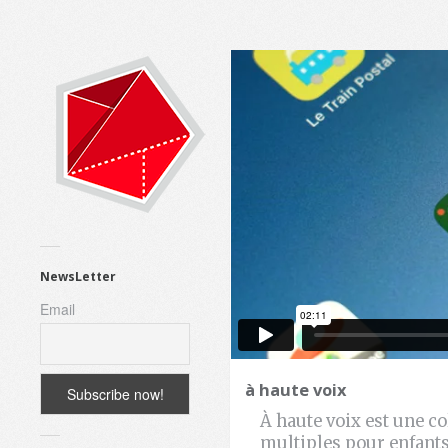
NewsLetter
Email
à haute voix
À haute voix est une co
multiples pour enfants à