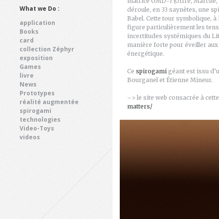
matrice OMD-
t
(Offre, Marché,
What we Do :
déroule, en 33 saynètes, une sp
Babel. Cette tour symbolique, à
application
figure particulièrement les te
Books
incertitudes systémiques du Lit
card
manière forte pour éveiller aux
collection Zéphyr
énergétique.
exposition
Games
Ce
spirogami
géant est issu d’
livre
Bourganel et Étienne Mineur.
News
Prototypes
–> le site web consacrée à cette
réalité augmentée
matters/
spirogami
technologies
Video-Toys
videos