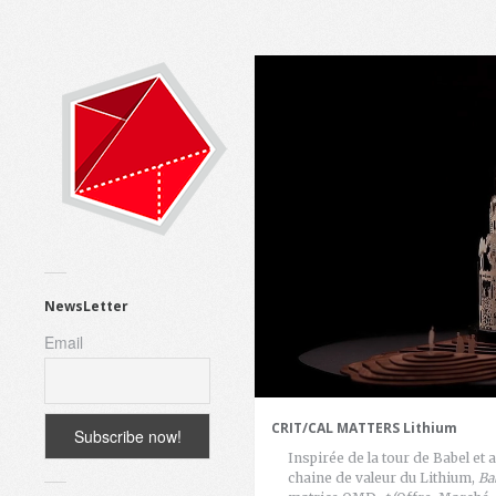
NewsLetter
Email
CRIT/CAL MATTERS Lithium
Inspirée de la tour de Babel et 
chaine de valeur du Lithium,
Ba