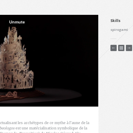
Skills
spirogami
actualisant les archétypes de ce mythe à l’aune de la
beologos
est une matérialisation symbolique de la