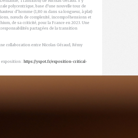
 Demande, Transition) de Nicolas Géraud. S’y
irale polycentrique, base d’une nouvelle tour de
 hauteur d’homme (1,80 m dans sa longueur, à plat)
nsions, nœuds de complexité, incompréhensions et
hium, de sa criticité, pour la France en 2023. Une
 responsabilités partagées de la transition
une collaboration entre Nicolas Géraud, Rémy
 exposition :
https://yspot.fr/exposition-critical-