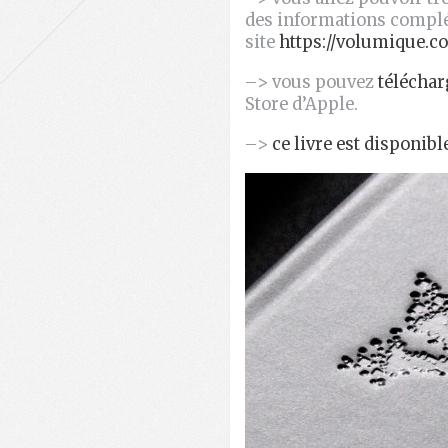
des informations complé
site
https://volumique.c
–> vous pouvez
téléchar
Store d’Apple.
–>
ce livre est disponibl