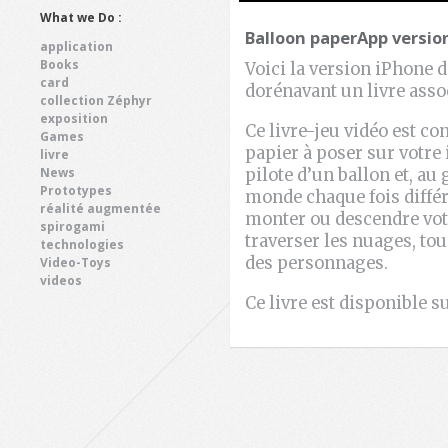
What we Do :
Balloon paperApp versio
application
Books
Voici la version iPhone 
card
dorénavant un livre asso
collection Zéphyr
exposition
Ce livre-jeu vidéo est con
Games
papier à poser sur votre 
livre
News
pilote d’un ballon et, au
Prototypes
monde chaque fois différe
réalité augmentée
monter ou descendre votr
spirogami
traverser les nuages, tou
technologies
des personnages.
Video-Toys
videos
Ce livre est disponible s