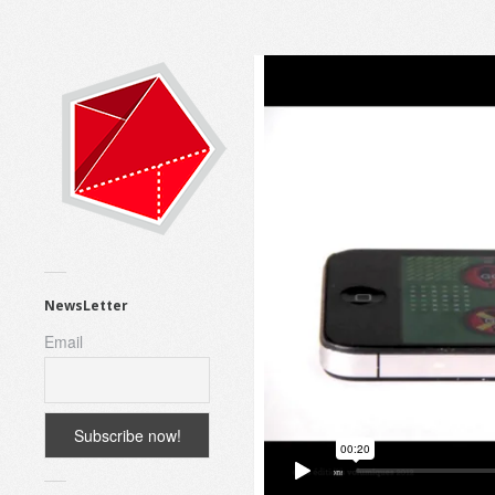
NewsLetter
Email