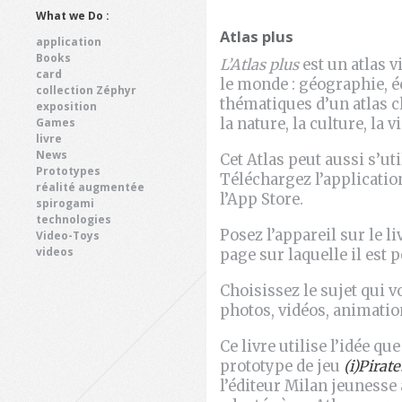
What we Do :
Atlas plus
application
Books
L’Atlas plus
est un atlas 
card
le monde : géographie, é
collection Zéphyr
thématiques d’un atlas c
exposition
Games
la nature, la culture, la
livre
News
Cet Atlas peut aussi s’u
Prototypes
Téléchargez l’applicatio
réalité augmentée
l’App Store.
spirogami
technologies
Posez l’appareil sur le li
Video-Toys
videos
page sur laquelle il est p
Choisissez le sujet qui vo
photos, vidéos, animatio
Ce livre utilise l’idée q
prototype de jeu
(i)Pirate
l’éditeur Milan jeunesse