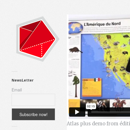
NewsLetter
Email
Atlas plus demo
from
édit