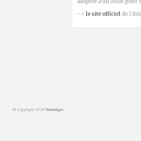
adaptée à un Atlas pour 
–>
le site officiel
de l
’Atl
© Copyright 2026
Volumique