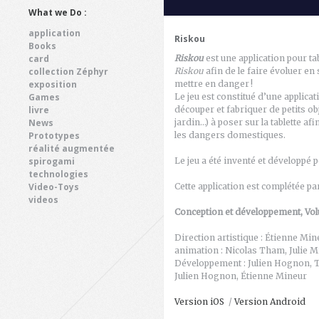
What we Do :
application
Riskou
Books
card
Riskou
est une application pour ta
collection Zéphyr
Riskou
afin de le faire évoluer en
exposition
mettre en danger
!
Games
Le jeu est constitué d’une applicat
livre
découper et fabriquer de petits o
News
jardin…) à poser sur la tablette af
Prototypes
les dangers domestiques.
réalité augmentée
spirogami
Le jeu a été inventé et développé
technologies
Video-Toys
Cette application est complétée par
videos
Conception et développement, Vo
Direction artistique : Étienne Mine
animation : Nicolas Tham, Julie M
Développement : Julien Hognon, Tr
Julien Hognon, Étienne Mineur
Version iOS
/
Version Android