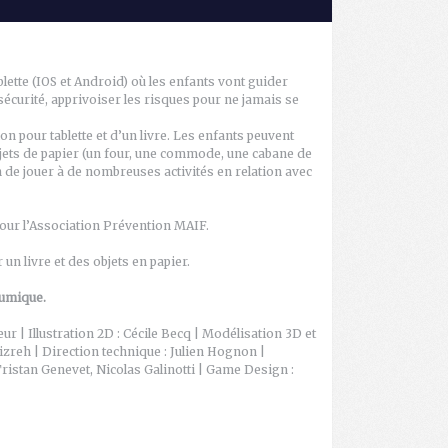
blette (IOS et Android) où les enfants vont guider
 sécurité, apprivoiser les risques pour ne jamais se
ion pour tablette et d’un livre. Les enfants peuvent
bjets de papier (un four, une commode, une cabane de
in de jouer à de nombreuses activités en relation avec
 pour l’Association Prévention MAIF.
 un livre et des objets en papier.
lumique.
ur | Illustration 2D : Cécile Becq | Modélisation 3D et
izreh | Direction technique : Julien Hognon |
istan Genevet, Nicolas Galinotti | Game Design :