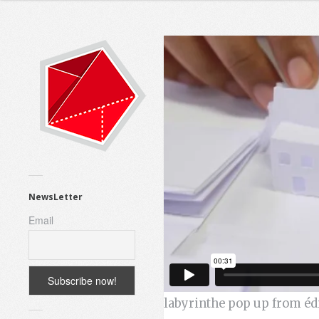
NewsLetter
Email
labyrinthe pop up
from
éd