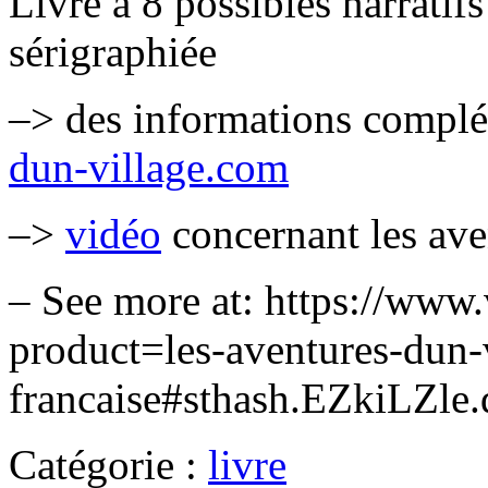
Livre à 8 possibles narratif
sérigraphiée
–> des informations complém
dun-village.com
–>
vidéo
concernant les ave
– See more at: https://ww
product=les-aventures-dun-v
francaise#sthash.EZkiLZle.
Catégorie :
livre